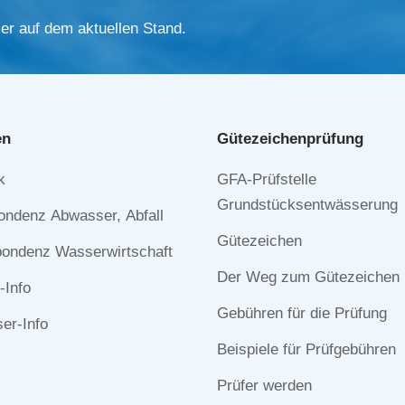
er auf dem aktuellen Stand.
en
Gütezeichen­prüfung
Navigation
k
GFA-Prüfstelle
n
überspringen
Grundstücksentwässerung
ondenz Abwasser, Abfall
Gütezeichen
ondenz Wasserwirtschaft
Der Weg zum Gütezeichen
-Info
Gebühren für die Prüfung
r-Info
Beispiele für Prüfgebühren
Prüfer werden