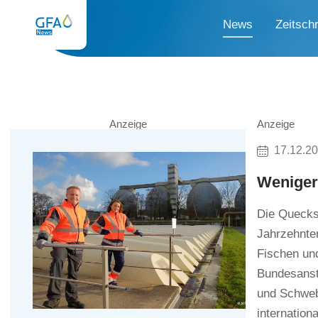
News
Zeitschr
Anzeige
Anzeige
17.12.2
Weniger
Die Quecks
Jahrzehnte
Fischen un
Bundesanst
und Schwebs
internation