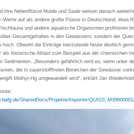
d ihre Nebenflüsse Mulde und Saale weisen danach weiterhi
r-Werte auf als andere große Flüsse in Deutschland, etwa 
Fischfauna und andere aquatische Organismen profitieren b
ilber-Gesamtgehaltes in den Gewässern, sondern der Quecksi
u hoch. Obwohl die Einträge hierzulande heute deutlich gering
 als historische Altlast zum Beispiel aus der chemischen In
en Sedimenten. „Besonders gefährlich wird es, wenn unter d
ismen, die in sauerstofffreien Bereichen der Gewässer vo
engift Methyl-Hg umgewandelt wird“, erklärt
Jan Wiederhold
site:
w.bafg.de/SharedDocs/Projekte/Importer/QUISS_M39600001