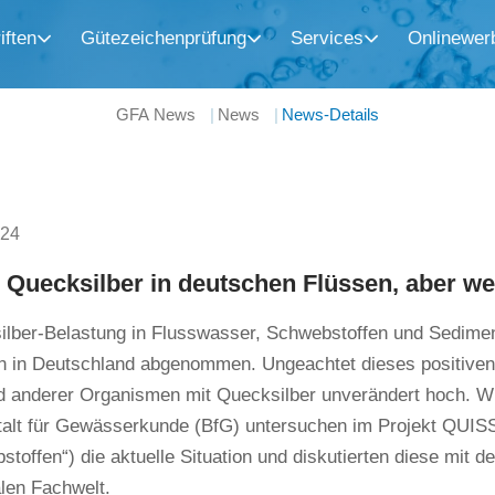
iften
Gütezeichenprüfung
Services
Onlinewer
GFA News
News
News-Details
024
 Quecksilber in deutschen Flüssen, aber we
ilber-Belastung in Flusswasser, Schwebstoffen und Sedimen
n in Deutschland abgenommen. Ungeachtet dieses positiven 
d anderer Organismen mit Quecksilber unverändert hoch. Wi
alt für Gewässerkunde (BfG) untersuchen im Projekt QUISS
toffen“) die aktuelle Situation und diskutierten diese mit d
alen Fachwelt.