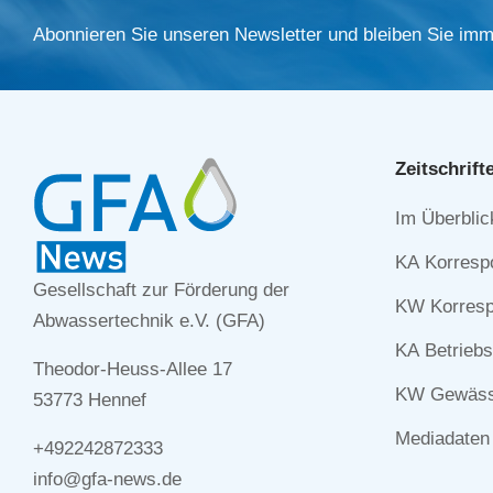
Abonnieren Sie unseren Newsletter und bleiben Sie imm
Zeitschrift
Navigation
Im Überblic
überspringe
KA Korresp
Gesellschaft zur Förderung der
KW Korresp
Abwassertechnik e.V. (GFA)
KA Betriebs
Theodor-Heuss-Allee 17
KW Gewässe
53773 Hennef
Mediadaten
+492242872333
info@gfa-news.de