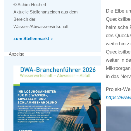
© Achim Höcherl
Die Elbe un
Aktuelle Stellenanzeigen aus dem
Quecksilbe
Bereich der
Wasser-/Abwasserwirtschaft.
heimische 
des Quecks
zum Stellenmarkt
weiterhin z
Quecksilber
Anzeige
weiter in d
Mikroorgan
in das Nerv
Projekt-Web
https://ww