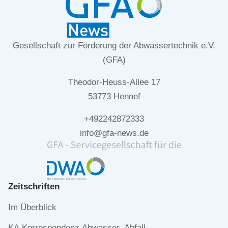
Gesellschaft zur Förderung der Abwassertechnik e.V.
(GFA)
Theodor-Heuss-Allee 17
53773 Hennef
+492242872333
info@gfa-news.de
Zeitschriften
Navigation
Im Überblick
überspringen
KA Korrespondenz Abwasser, Abfall