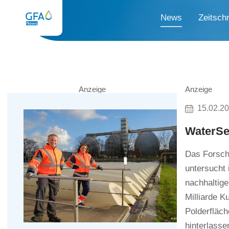
News
Zeitschr
Anzeige
Anzeige
15.02.2
WaterSen
Das Forsch
untersucht
nachhaltige
Milliarde K
Polderfläch
hinterlass