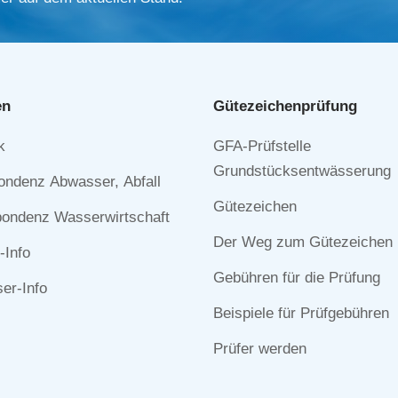
en
Gütezeichen­prüfung
Navigation
k
GFA-Prüfstelle
n
überspringen
Grundstücksentwässerung
ondenz Abwasser, Abfall
Gütezeichen
ondenz Wasserwirtschaft
Der Weg zum Gütezeichen
-Info
Gebühren für die Prüfung
r-Info
Beispiele für Prüfgebühren
Prüfer werden