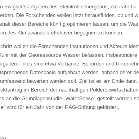
n Ewigkeitsaufgaben des Steinkohlenbergbaus, die Jahr für
werden. Die Forschenden wollen jetzt herausfinden, ob und wie
halt dieser Bereiche künftig optimieren lassen, um die Wa
en des Klimawandels effektiver begegnen zu können.
chritt wollen die Forschenden Institutionen und Akteure identi
Ruhr mit der Georessource Wasser befassen, insbesonder
ufgaben – dies sind etwa Verbände, Behörden und Unternehm
entsprechende Datenbasis aufgebaut werden, anhand derer d
umfassend bewerten werden soll. Ziel ist es am Ende dann, 
ektantrag im Bereich der nachhaltigen Polderbewirtschaftu
s an die Grundlagenstudie „WaterSense“ gestellt werden so
“ wird für ein Jahr von der RAG-Stiftung gefördert.