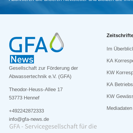
Zeitschrift
Navigation
Im Überblic
überspringe
KA Korresp
Gesellschaft zur Förderung der
KW Korresp
Abwassertechnik e.V. (GFA)
KA Betriebs
Theodor-Heuss-Allee 17
KW Gewässe
53773 Hennef
Mediadaten
+492242872333
info@gfa-news.de