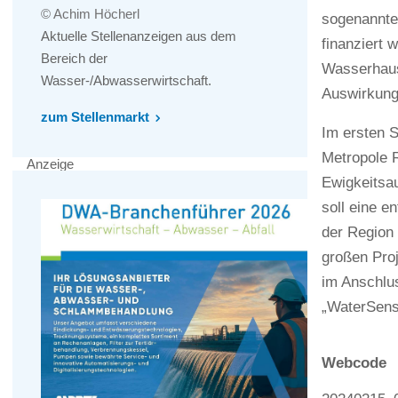
© Achim Höcherl
sogenannte
Aktuelle Stellenanzeigen aus dem
finanziert 
Bereich der
Wasserhaus
Wasser-/Abwasserwirtschaft.
Auswirkung
zum Stellenmarkt
Im ersten S
Metropole 
Anzeige
Ewigkeitsa
soll eine 
der Region 
großen Proj
im Anschlus
„WaterSense
Webcode