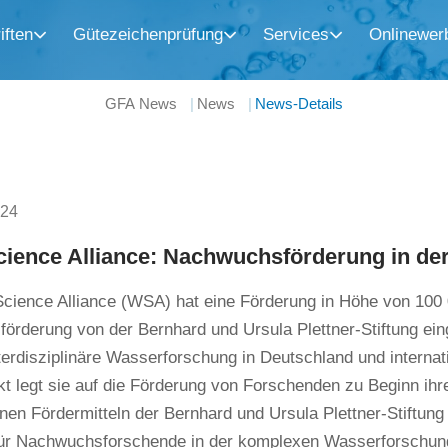
iften
Gütezeichenprüfung
Services
Onlinewer
GFA News
News
News-Details
024
cience Alliance: Nachwuchsförderung in d
cience Alliance (WSA) hat eine Förderung in Höhe von 100 
örderung von der Bernhard und Ursula Plettner-Stiftung ei
erdisziplinäre Wasserforschung in Deutschland und internat
 legt sie auf die Förderung von Forschenden zu Beginn ihre
en Fördermitteln der Bernhard und Ursula Plettner-Stiftung 
für Nachwuchsforschende in der komplexen Wasserforschung