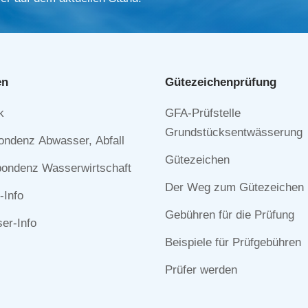
en
Gütezeichen­prüfung
Navigation
k
GFA-Prüfstelle
n
überspringen
Grundstücksentwässerung
ondenz Abwasser, Abfall
Gütezeichen
ondenz Wasserwirtschaft
Der Weg zum Gütezeichen
-Info
Gebühren für die Prüfung
r-Info
Beispiele für Prüfgebühren
Prüfer werden