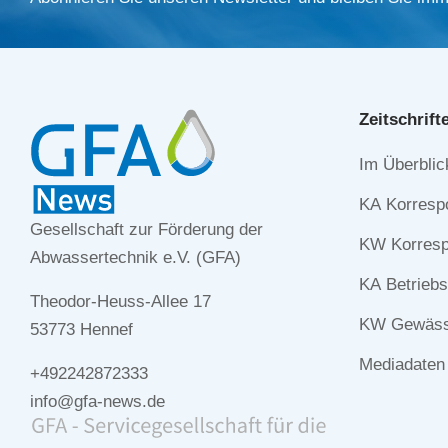
Zeitschrift
Navigation
Im Überblic
überspringe
KA Korresp
Gesellschaft zur Förderung der
KW Korresp
Abwassertechnik e.V. (GFA)
KA Betriebs
Theodor-Heuss-Allee 17
KW Gewässe
53773 Hennef
Mediadaten
+492242872333
info@gfa-news.de