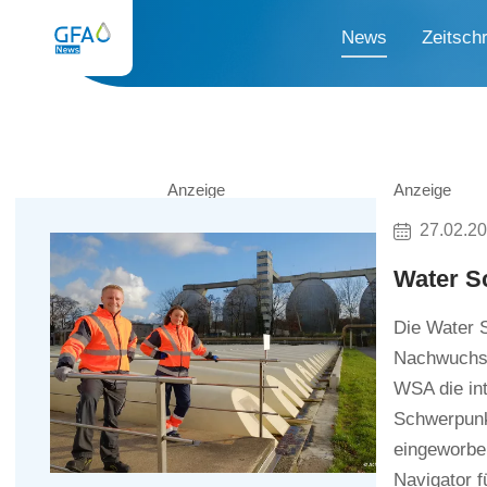
News
Zeitschr
Anzeige
Anzeige
27.02.2
Water S
Die Water S
Nachwuchsf
WSA die int
Schwerpunkt
eingeworben
Navigator 