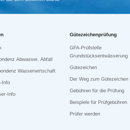
en
Gütezeichen­prüfung
Navigation
k
GFA-Prüfstelle
n
überspringen
Grundstücksentwässerung
ondenz Abwasser, Abfall
Gütezeichen
ondenz Wasserwirtschaft
Der Weg zum Gütezeichen
-Info
Gebühren für die Prüfung
r-Info
Beispiele für Prüfgebühren
Prüfer werden