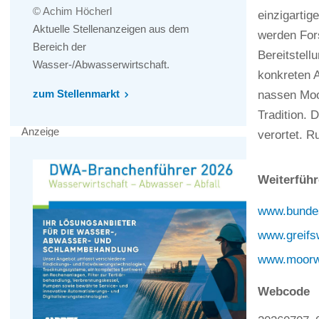
© Achim Höcherl
einzigarti
Aktuelle Stellenanzeigen aus dem
werden For
Bereich der
Bereitstell
Wasser-/Abwasserwirtschaft.
konkreten 
zum Stellenmarkt
nassen Moo
Tradition. 
Anzeige
verortet. R
Weiterführ
www.bunde
www.greifs
www.moorw
Webcode