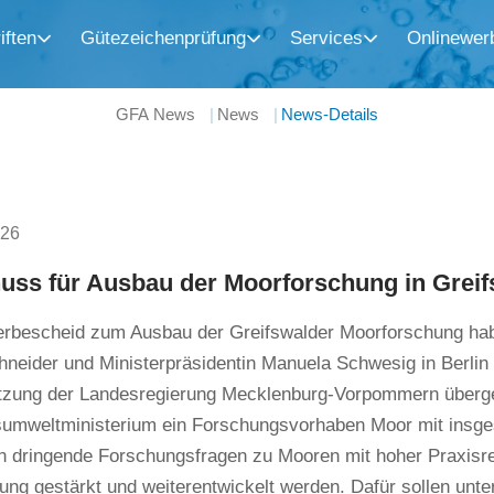
iften
Gütezeichenprüfung
Services
Onlinewer
GFA News
News
News-Details
026
huss für Ausbau der Moorforschung in Grei
erbescheid zum Ausbau der Greifswalder Moorforschung ha
neider und Ministerpräsidentin Manuela Schwesig in Berlin 
itzung der Landesregierung Mecklenburg-Vorpommern übergeb
umweltministerium ein Forschungsvorhaben Moor mit insges
n dringende Forschungsfragen zu Mooren mit hoher Praxisre
ng gestärkt und weiterentwickelt werden. Dafür sollen unte