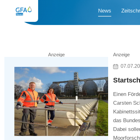
News
Zeitschr
Anzeige
Anzeige
07.07.2
Startsc
Einen Förd
Carsten Sch
Kabinettss
das Bundes
Dabei solle
Moorforschu