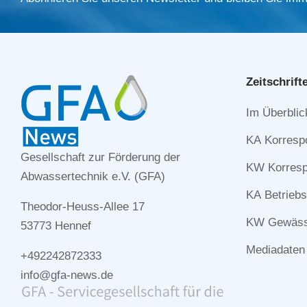
Zeitschrift
Navigation
Im Überblic
überspringe
KA Korresp
Gesellschaft zur Förderung der
KW Korresp
Abwassertechnik e.V. (GFA)
KA Betriebs
Theodor-Heuss-Allee 17
KW Gewässe
53773 Hennef
Mediadaten
+492242872333
info@gfa-news.de