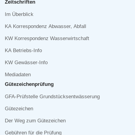
Zeitschriften
Navigation
Im Überblick
überspringen
KA Korrespondenz Abwasser, Abfall
KW Korrespondenz Wasserwirtschaft
KA Betriebs-Info
KW Gewässer-Info
Mediadaten
Gütezeichen­prüfung
Navigation
GFA-Prüfstelle Grundstücksentwässerung
überspringen
Gütezeichen
Der Weg zum Gütezeichen
Gebühren für die Prüfung