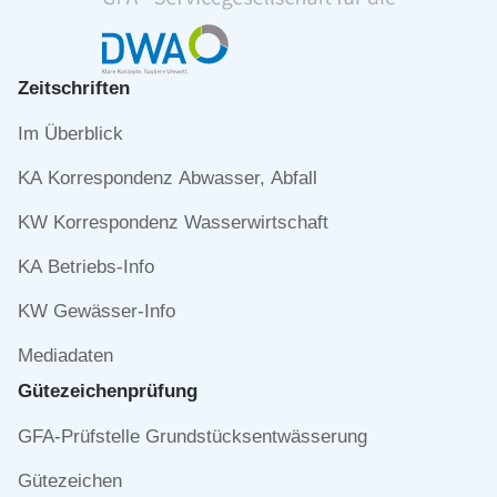
Zeitschriften
Navigation
Im Überblick
überspringen
KA Korrespondenz Abwasser, Abfall
KW Korrespondenz Wasserwirtschaft
KA Betriebs-Info
KW Gewässer-Info
Mediadaten
Gütezeichen­prüfung
Navigation
GFA-Prüfstelle Grundstücksentwässerung
überspringen
Gütezeichen