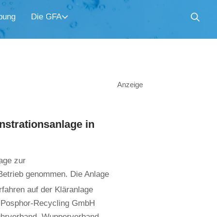
bung
Die GFA
Anzeige
strationsanlage in
age zur
 Betrieb genommen. Die Anlage
rfahren auf der Kläranlage
c Posphor-Recycling GmbH
Ruhrverband, Wupperverband,