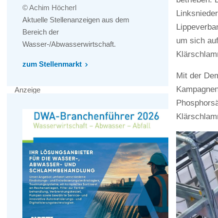
© Achim Höcherl
Linksniede
Aktuelle Stellenanzeigen aus dem
Lippeverba
Bereich der
um sich au
Wasser-/Abwasserwirtschaft.
Klärschlam
zum Stellenmarkt
Mit der Dem
Kampagnen 
Anzeige
Phosphorsä
Klärschlam