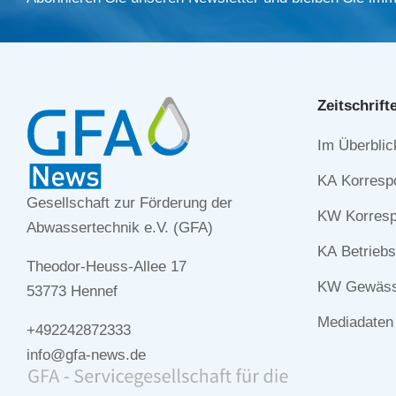
Zeitschrift
Navigation
Im Überblic
überspringe
KA Korresp
Gesellschaft zur Förderung der
KW Korresp
Abwassertechnik e.V. (GFA)
KA Betriebs
Theodor-Heuss-Allee 17
KW Gewässe
53773 Hennef
Mediadaten
+492242872333
info@gfa-news.de