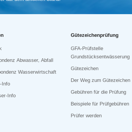
en
Gütezeichen­prüfung
Navigation
k
GFA-Prüfstelle
n
überspringen
Grundstücksentwässerung
ondenz Abwasser, Abfall
Gütezeichen
ondenz Wasserwirtschaft
Der Weg zum Gütezeichen
-Info
Gebühren für die Prüfung
r-Info
Beispiele für Prüfgebühren
Prüfer werden