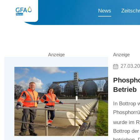
News
Zeitschr
Anzeige
Anzeige
27.03.2
Phospho
Betrieb
In Bottrop
Phosphorrü
wurde im 
Bottrop de
betrieben.