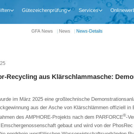
iften
Gütezeichenprüfung
Services
Onlinewer
GFA News
News
News-Details
025
r-Recycling aus Klärschlammasche: Demon
 wurde im März 2025 eine großtechnische Demonstrationsanl
ckgewinnung aus der Asche von Klärschlämmen offiziell in
®
Rahmen des AMPHORE-Projekts nach dem PARFORCE
-Ve
r Emschergenossenschaft gebaut und wird von der PhosRe
 Die nordrhein-westfälischen Wasserwirtschaftsverbänden 