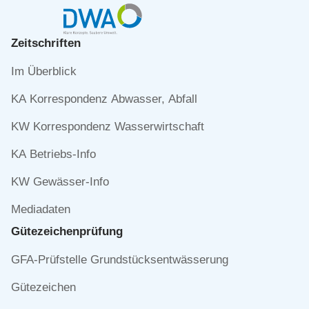
Zeitschriften
Navigation
Im Überblick
überspringen
KA Korrespondenz Abwasser, Abfall
KW Korrespondenz Wasserwirtschaft
KA Betriebs-Info
KW Gewässer-Info
Mediadaten
Gütezeichen­prüfung
Navigation
GFA-Prüfstelle Grundstücksentwässerung
überspringen
Gütezeichen