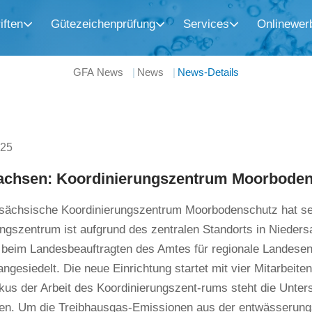
iften
Gütezeichenprüfung
Services
Onlinewer
GFA News
News
News-Details
025
achsen: Koordinierungszentrum Moorboden
sächsische Koordinierungszentrum Moorbodenschutz hat s
ngszentrum ist aufgrund des zentralen Standorts in Nieder
e beim Landesbeauftragten des Amtes für regionale Landese
ngesiedelt. Die neue Einrichtung startet mit vier Mitarbeite
kus der Arbeit des Koordinierungszent-rums steht die Unter
en. Um die Treibhausgas-Emissionen aus der entwässerung