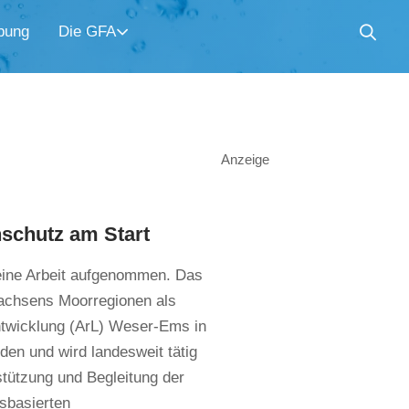
bung
Die GFA
Anzeige
schutz am Start
eine Arbeit aufgenommen. Das
sachsens Moorregionen als
ntwicklung (ArL) Weser-Ems in
nden und wird landesweit tätig
stützung und Begleitung der
sbasierten