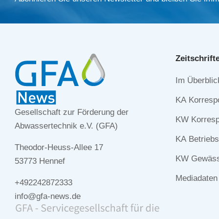
Zeitschrift
Navigation
Im Überblic
überspringe
KA Korresp
Gesellschaft zur Förderung der
KW Korresp
Abwassertechnik e.V. (GFA)
KA Betriebs
Theodor-Heuss-Allee 17
KW Gewässe
53773 Hennef
Mediadaten
+492242872333
info@gfa-news.de