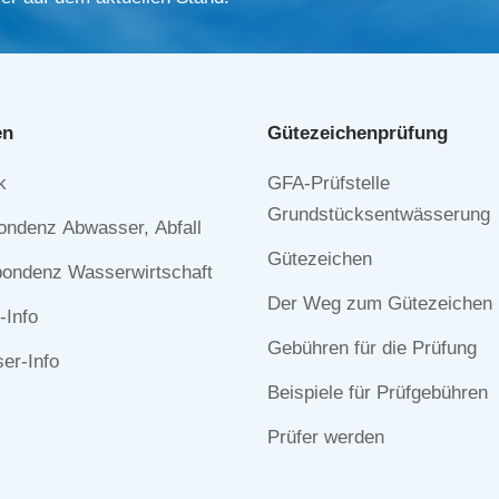
en
Gütezeichen­prüfung
Navigation
k
GFA-Prüfstelle
n
überspringen
Grundstücksentwässerung
ondenz Abwasser, Abfall
Gütezeichen
ondenz Wasserwirtschaft
Der Weg zum Gütezeichen
-Info
Gebühren für die Prüfung
r-Info
Beispiele für Prüfgebühren
Prüfer werden