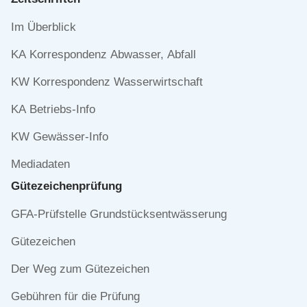
Navigation
Im Überblick
überspringen
KA Korrespondenz Abwasser, Abfall
KW Korrespondenz Wasserwirtschaft
KA Betriebs-Info
KW Gewässer-Info
Mediadaten
Gütezeichen­prüfung
Navigation
GFA-Prüfstelle Grundstücksentwässerung
überspringen
Gütezeichen
Der Weg zum Gütezeichen
Gebühren für die Prüfung