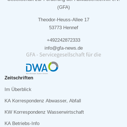
(GFA)
Theodor-Heuss-Allee 17
53773 Hennef
+492242872333
info@gfa-news.de
Zeitschriften
Navigation
Im Überblick
überspringen
KA Korrespondenz Abwasser, Abfall
KW Korrespondenz Wasserwirtschaft
KA Betriebs-Info