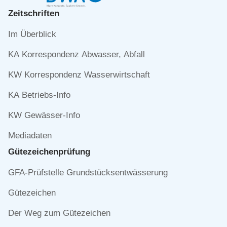
Zeitschriften
Navigation
Im Überblick
überspringen
KA Korrespondenz Abwasser, Abfall
KW Korrespondenz Wasserwirtschaft
KA Betriebs-Info
KW Gewässer-Info
Mediadaten
Gütezeichen­prüfung
Navigation
GFA-Prüfstelle Grundstücksentwässerung
überspringen
Gütezeichen
Der Weg zum Gütezeichen