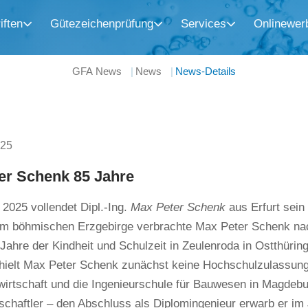
iften
Gütezeichenprüfung
Services
Onlinewer
GFA News
News
News-Details
025
er Schenk 85 Jahre
2025 vollendet Dipl.-Ing.
Max Peter Schenk
aus Erfurt sein
 im böhmischen Erzgebirge verbrachte Max Peter Schenk na
 Jahre der Kindheit und Schulzeit in Zeulenroda in Ostthüri
rhielt Max Peter Schenk zunächst keine Hochschulzulassun
irtschaft und die Ingenieurschule für Bauwesen in Magdebu
schaftler – den Abschluss als Diplomingenieur erwarb er i