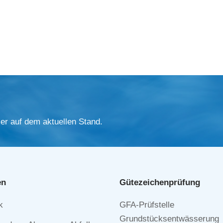
er auf dem aktuellen Stand.
en
Gütezeichen­prüfung
Navigation
k
GFA-Prüfstelle
n
überspringen
Grundstücksentwässerung