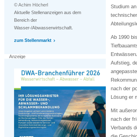
© Achim Höcherl
Studium an
Aktuelle Stellenanzeigen aus dem
technische
Bereich der
Abteilungsle
Wasser-/Abwasserwirtschaft.
Ab 1990 bi
zum Stellenmarkt
Tiefbauamts
Entwässeru
Anzeige
Aufstieg, d
angepasste
Rekommunal
nach der p
Lösung er m
Mit außero
nach der fr
Verbands de
die Geschi