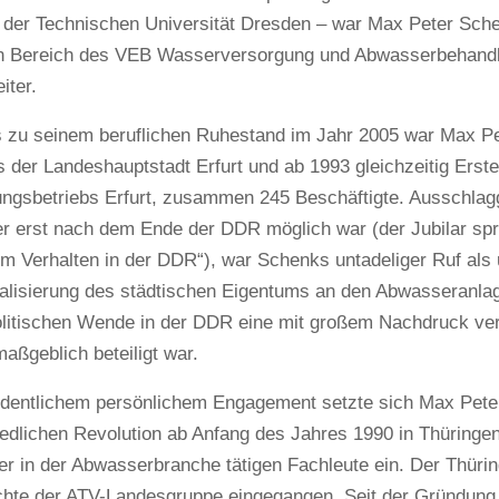
 der Technischen Universität Dresden – war Max Peter Sch
n Bereich des VEB Wasserversorgung und Abwasserbehandlung
iter.
s zu seinem beruflichen Ruhestand im Jahr 2005 war Max Pe
 der Landeshauptstadt Erfurt und ab 1993 gleichzeitig Erste
ngsbetriebs Erfurt, zusammen 245 Beschäftigte. Ausschlagg
er erst nach dem Ende der DDR möglich war (der Jubilar sp
m Verhalten in der DDR“), war Schenks untadeliger Ruf als
isierung des städtischen Eigentums an den Abwasseranlagen
olitischen Wende in der DDR eine mit großem Nachdruck ver
aßgeblich beteiligt war.
rdentlichem persönlichem Engagement setzte sich Max Peter
iedlichen Revolution ab Anfang des Jahres 1990 in Thüringe
r in der Abwasserbranche tätigen Fachleute ein. Der Thürin
chte der ATV-Landesgruppe eingegangen. Seit der Gründun