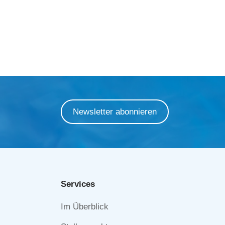
Newsletter abonnieren
Services
Navigation
Im Überblick
überspringen