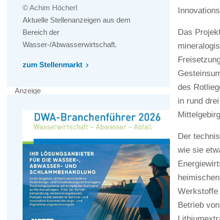
© Achim Höcherl
Innovation
Aktuelle Stellenanzeigen aus dem
Das Projek
Bereich der
Wasser-/Abwasserwirtschaft.
mineralogis
Freisetzun
zum Stellenmarkt
Gesteinsum
des Rotlieg
Anzeige
in rund dre
Mittelgebir
Der technis
wie sie et
Energiewirt
heimischen
Werkstoffe 
Betrieb von
Lithiumextr