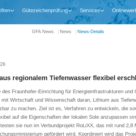
iften
Gütezeichenprüfung
Services
Onlinewer
GFA News
News
News-Details
026
aus regionalem Tiefenwasser flexibel ersch
des Fraunhofer-Einrichtung für Energieinfrastrukturen und
mit Wirtschaft und Wissenschaft daran, Lithium aus Tiefe
bar zu machen. Ziel ist es, Verfahren zu entwickeln, die so
exibel auf die Eigenschaften der lokalen Sole anzupassen sin
 testen sie nun im Verbundprojekt RoLiXX, das mit rund 2,8
hungsministerium gefördert wird. Koordiniert wird das Pro