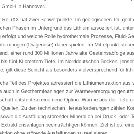
s GmbH in Hannover.
t RoLiXX hat zwei Schwerpunkte. Im geologischen Teil geht 
chen Phasen im Untergrund das Lithium assoziiert ist, unt
g erfolgt und welche Rolle hydrothermale Prozesse, Fluid-
formungen (Diagenese) dabei spielen. Im Mittelpunkt stehen
end, einer rund 300 Millionen Jahre alte Gesteinsabfolge au
i bis fünf Kilometern Tiefe. Im Norddeutschen Becken, jense
ge, gilt diese Schicht als besonders vielversprechend für lit
che Teil des Projektes adressiert die Lithiumextraktion au
wa auch in Geothermieanlagen zur Wärmeversorgung genutzt
schaft entsteht so eine neue Option: Wärme aus der Tiefe u
 Quellen. Zu den technischen Herausforderungen zählen Kor
sowie die Ausfällung störender Mineralien bei Druck- oder 
 Extraktionsanlagen beeinträchtigen können. Ziel ist es, eine 
aktion ohne störende Ausfällungen zu realisieren.