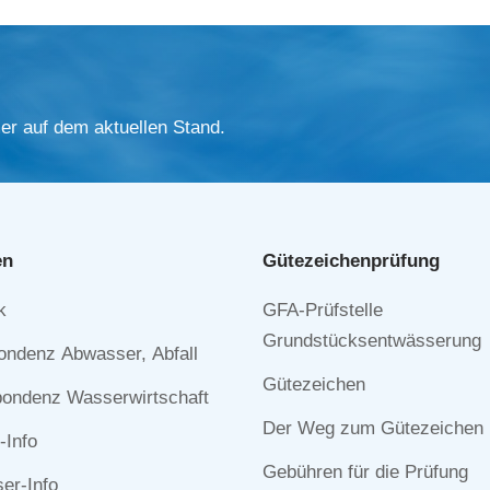
er auf dem aktuellen Stand.
en
Gütezeichen­prüfung
Navigation
k
GFA-Prüfstelle
n
überspringen
Grundstücksentwässerung
ondenz Abwasser, Abfall
Gütezeichen
ondenz Wasserwirtschaft
Der Weg zum Gütezeichen
-Info
Gebühren für die Prüfung
r-Info