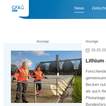
News
Zeitschr
Anzeige
Anzeige
26.05.2
Lithium 
Forschende 
gemeinsam 
Becken nutz
als auch fl
Pilotanlage
Bundesforsc