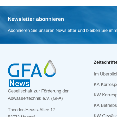
Newsletter abonnieren
Abonnieren Sie unseren Newsletter und bleiben Sie imm
Zeitschrift
Navigation
Im Überblic
überspringe
KA Korresp
Gesellschaft zur Förderung der
KW Korresp
Abwassertechnik e.V. (GFA)
KA Betriebs
Theodor-Heuss-Allee 17
KW Gewässe