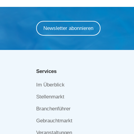
Newsletter abonnieren
Services
Navigation
Im Überblick
überspringen
Stellenmarkt
Branchenführer
Gebrauchtmarkt
Veranstaltungen