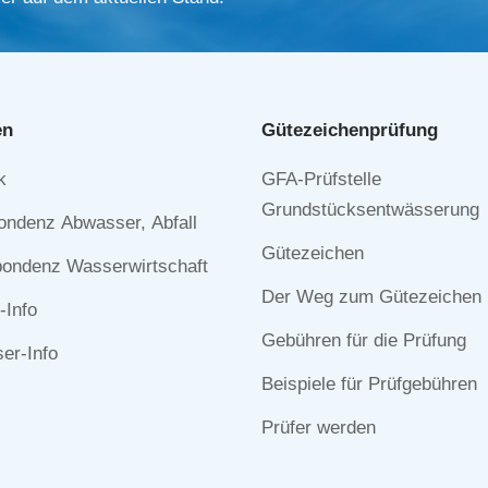
en
Gütezeichen­prüfung
Navigation
k
GFA-Prüfstelle
n
überspringen
Grundstücksentwässerung
ondenz Abwasser, Abfall
Gütezeichen
ondenz Wasserwirtschaft
Der Weg zum Gütezeichen
-Info
Gebühren für die Prüfung
r-Info
Beispiele für Prüfgebühren
Prüfer werden