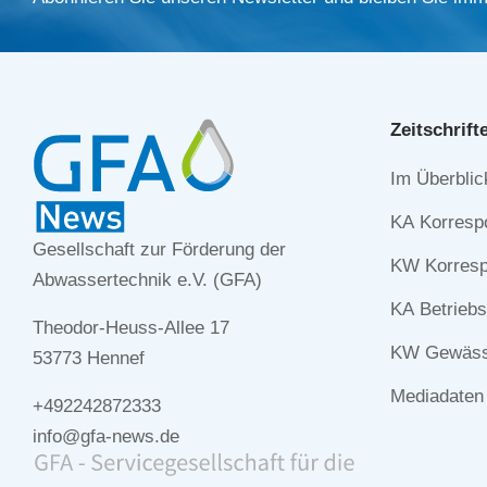
Zeitschrift
Navigation
Im Überblic
überspringe
KA Korresp
Gesellschaft zur Förderung der
KW Korresp
Abwassertechnik e.V. (GFA)
KA Betriebs
Theodor-Heuss-Allee 17
KW Gewässe
53773 Hennef
Mediadaten
+492242872333
info@gfa-news.de