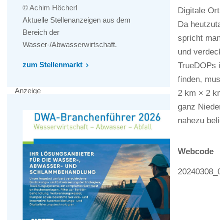
© Achim Höcherl
Digitale Or
Aktuelle Stellenanzeigen aus dem
Da heutzuta
Bereich der
spricht man
Wasser-/Abwasserwirtschaft.
und verdec
zum Stellenmarkt
TrueDOPs i
finden, mu
Anzeige
2 km × 2 k
ganz Nieder
nahezu beli
Webcode
20240308_