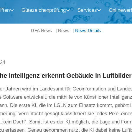
iften
Gütezeichenprüfung
Services
Onlinewer
GFA News
News
News-Details
024
he Intelligenz erkennt Gebäude in Luftbilde
vier Jahren wird im Landesamt für Geoinformation und Lan
 Software entwickelt, die mithilfe von Künstlicher Intelligen
nn. Die erste KI, die im LGLN zum Einsatz kommt, gehört i
ierung. Vereinfacht gesagt klassifiziert sie jedes Pixel eines
„kein Dach“. Somit ist es der KI möglich, die Lage und Form
u erfassen. Genau genommen nutzt die KI dabei keine Luftb