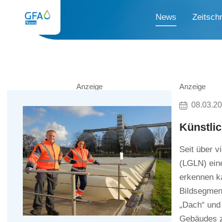
News
Zeitschr
Anzeige
Anzeige
08.03.2
Künstlic
Seit über 
(LGLN) eine
erkennen ka
Bildsegment
„Dach“ und 
Gebäudes z