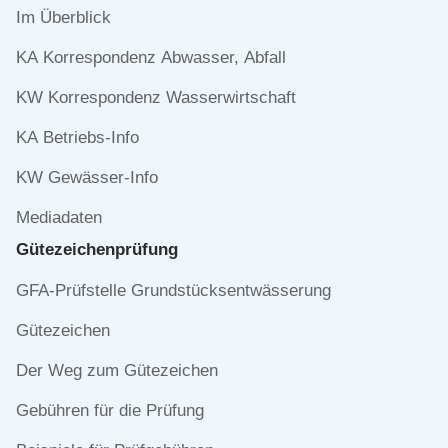
Navigation
Im Überblick
überspringen
KA Korrespondenz Abwasser, Abfall
KW Korrespondenz Wasserwirtschaft
KA Betriebs-Info
KW Gewässer-Info
Mediadaten
Gütezeichen­prüfung
Navigation
GFA-Prüfstelle Grundstücksentwässerung
überspringen
Gütezeichen
Der Weg zum Gütezeichen
Gebühren für die Prüfung