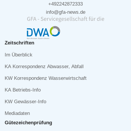
+492242872333
info@gfa-news.de
Zeitschriften
Navigation
Im Überblick
überspringen
KA Korrespondenz Abwasser, Abfall
KW Korrespondenz Wasserwirtschaft
KA Betriebs-Info
KW Gewässer-Info
Mediadaten
Gütezeichen­prüfung