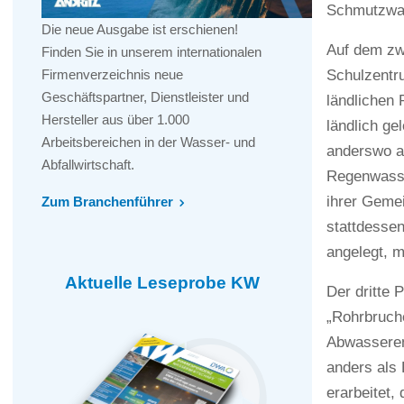
Schmutzwas
Die neue Ausgabe ist erschienen!
Auf dem zwe
Finden Sie in unserem internationalen
Schulzentr
Firmenverzeichnis neue
Geschäftspartner, Dienstleister und
ländlichen 
Hersteller aus über 1.000
ländlich g
Arbeitsbereichen in der Wasser- und
anderswo au
Abfallwirtschaft.
Regenwasse
ihrer Gemei
Zum Branchenführer
stattdessen
angelegt, 
Aktuelle Leseprobe KW
Der dritte 
„Rohrbruch
Abwasseren
anders als 
erarbeitet,