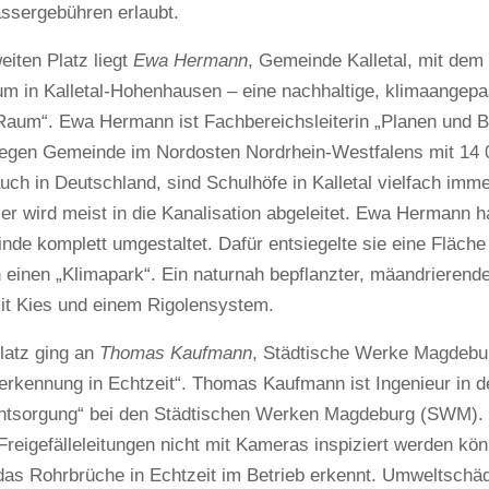
sergebühren erlaubt.
iten Platz liegt
Ewa Hermann
, Gemeinde Kalletal, mit dem
um in Kalletal-Hohenhausen – eine nachhaltige, klimaangepa
Raum“. Ewa Hermann ist Fachbereichsleiterin „Planen und Bau
elegen Gemeinde im Nordosten Nordrhein-Westfalens mit 14
ch in Deutschland, sind Schulhöfe in Kalletal vielfach imme
r wird meist in die Kanalisation abgeleitet. Ewa Hermann 
nde komplett umgestaltet. Dafür entsiegelte sie eine Fläch
 einen „Klimapark“. Ein naturnah bepflanzter, mäandrieren
mit Kies und einem Rigolensystem.
Platz ging an
Thomas Kaufmann
, Städtische Werke Magdebu
erkennung in Echtzeit“. Thomas Kaufmann ist Ingenieur in 
tsorgung“ bei den Städtischen Werken Magdeburg (SWM). 
Freigefälleleitungen nicht mit Kameras inspiziert werden kö
 das Rohrbrüche in Echtzeit im Betrieb erkennt. Umweltsch