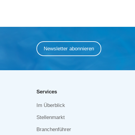
Newsletter abonnieren
Services
Navigation
Im Überblick
überspringen
Stellenmarkt
Branchenführer