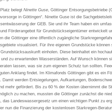
 Platz belegt
Ninette Guse
, Göttinger Entsorgungsbetriebe 
vorsorge in Göttingen“. Ninette Guse ist die Sachgebietsleit
sentwässerung der GEB. Sie und ihr Team haben ein umfass
 und Förderangebot für Grundstückseigentümer entwickelt u
en die Göttinger eine öffentlich zugängliche Starkregengefahr
sgebiete visualisiert. Für ihre eigenen Grundstücke können
e Grundstücksauskunft einholen. Diese beinhaltet ein hochauf
 und zu erwartenden Wasserständen. Auf Wunsch können si
eraten lassen, was sie zum eigenen Schutz tun sollten. Fe
uten Anklang findet. Im Klimafonds Göttingen gibt es ein 
. Damit werden Entsiegelungen, Aufkantungen, Bodenschwel
nd mehr gefördert. Bis zu 60 % der Kosten übernimmt die S
öglich zu machen, mussten die Göttinger zunächst die nied
, das Landeswassergesetz um einen wichtigen Punkt zu erg
der nun die Finanzierung der kostenlosen Starkregen-Berat