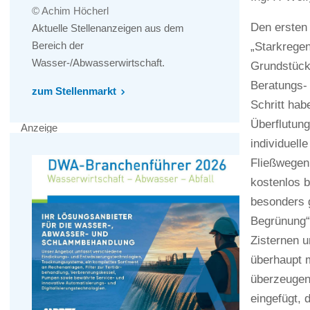
© Achim Höcherl
Den ersten
Aktuelle Stellenanzeigen aus dem
Bereich der
„Starkregen
Wasser-/Abwasserwirtschaft.
Grundstück
Beratungs-
zum Stellenmarkt
Schritt hab
Überflutung
Anzeige
individuell
Fließwegen
kostenlos b
besonders g
Begrünung“
Zisternen u
überhaupt m
überzeugen
eingefügt, 