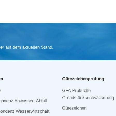
er auf dem aktuellen Stand.
en
Gütezeichen­prüfung
Navigation
k
GFA-Prüfstelle
n
überspringen
Grundstücksentwässerung
ondenz Abwasser, Abfall
Gütezeichen
ondenz Wasserwirtschaft