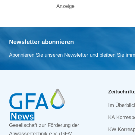
Anzeige
Newsletter abonnieren
Abonnieren Sie unseren Newsletter und bleiben Sie imm
Zeitschrift
Navigation
Im Überblic
überspringe
KA Korresp
Gesellschaft zur Förderung der
KW Korresp
Abwassertechnik e.V. (GFA)