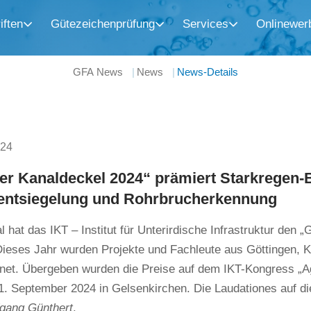
iften
Gütezeichenprüfung
Services
Onlinewer
GFA News
News
News-Details
024
er Kanaldeckel 2024“ prämiert Starkregen-
entsiegelung und Rohrbrucherkennung
 hat das IKT – Institut für Unterirdische Infrastruktur den 
Dieses Jahr wurden Projekte und Fachleute aus Göttingen, 
net. Übergeben wurden die Preise auf dem IKT-Kongress „
. September 2024 in Gelsenkirchen. Die Laudationes auf die 
fgang Günthert
.