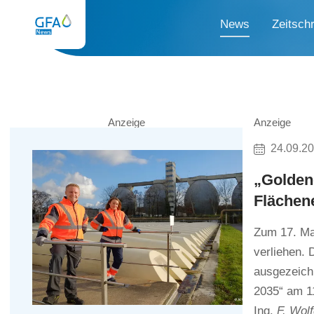
News
Zeitschr
Anzeige
Anzeige
24.09.2
„Golden
Flächen
Zum 17. Mal
verliehen. 
ausgezeich
2035“ am 11
Ing.
F. Wol