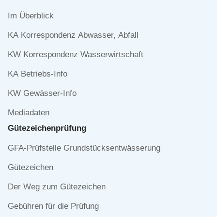
Navigation
Im Überblick
überspringen
KA Korrespondenz Abwasser, Abfall
KW Korrespondenz Wasserwirtschaft
KA Betriebs-Info
KW Gewässer-Info
Mediadaten
Gütezeichen­prüfung
Navigation
GFA-Prüfstelle Grundstücksentwässerung
überspringen
Gütezeichen
Der Weg zum Gütezeichen
Gebühren für die Prüfung