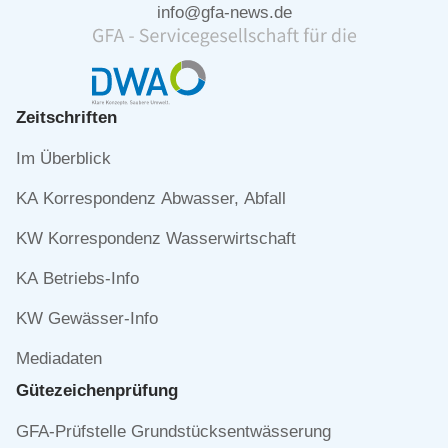
info@gfa-news.de
Zeitschriften
Navigation
Im Überblick
überspringen
KA Korrespondenz Abwasser, Abfall
KW Korrespondenz Wasserwirtschaft
KA Betriebs-Info
KW Gewässer-Info
Mediadaten
Gütezeichen­prüfung
Navigation
GFA-Prüfstelle Grundstücksentwässerung