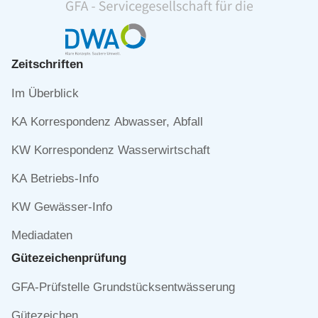
Zeitschriften
Navigation
Im Überblick
überspringen
KA Korrespondenz Abwasser, Abfall
KW Korrespondenz Wasserwirtschaft
KA Betriebs-Info
KW Gewässer-Info
Mediadaten
Gütezeichen­prüfung
Navigation
GFA-Prüfstelle Grundstücksentwässerung
überspringen
Gütezeichen