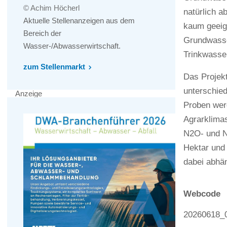
© Achim Höcherl
natürlich a
Aktuelle Stellenanzeigen aus dem
kaum geeign
Bereich der
Grundwasse
Wasser-/Abwasserwirtschaft.
Trinkwasser
zum Stellenmarkt
Das Projek
unterschie
Anzeige
Proben werd
Agrarklimas
N2O- und N
Hektar und 
dabei abhä
Webcode
20260618_