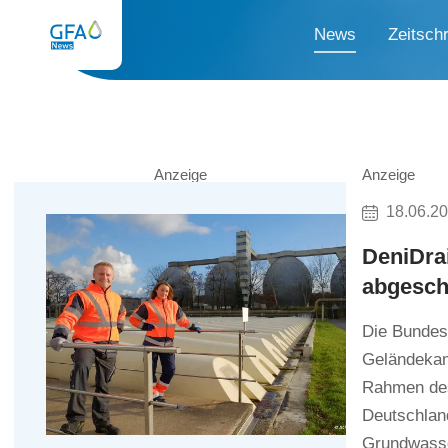
News
Zeitschr
Anzeige
Anzeige
18.06.2
DeniDra
abgesch
Die Bundes
Geländekam
Rahmen des
Deutschlan
Grundwasse