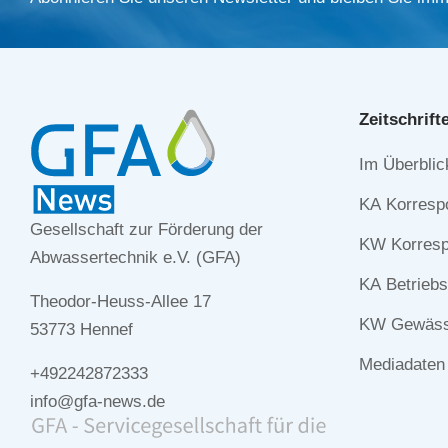
Zeitschrift
Navigation
Im Überblic
überspringe
KA Korresp
Gesellschaft zur Förderung der
KW Korresp
Abwassertechnik e.V. (GFA)
KA Betriebs
Theodor-Heuss-Allee 17
KW Gewässe
53773 Hennef
Mediadaten
+492242872333
info@gfa-news.de