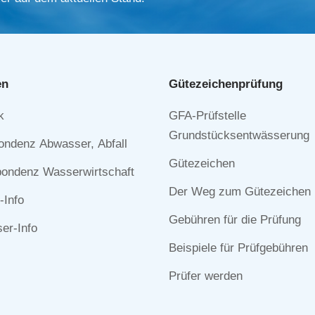
en
Gütezeichen­prüfung
Navigation
k
GFA-Prüfstelle
n
überspringen
Grundstücksentwässerung
ondenz Abwasser, Abfall
Gütezeichen
ondenz Wasserwirtschaft
Der Weg zum Gütezeichen
-Info
Gebühren für die Prüfung
r-Info
Beispiele für Prüfgebühren
Prüfer werden