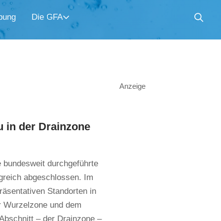
bung
Die GFA
Anzeige
 in der Drainzone
e bundesweit durchgeführte
greich abgeschlossen. Im
äsentativen Standorten in
er Wurzelzone und dem
Abschnitt – der Drainzone –