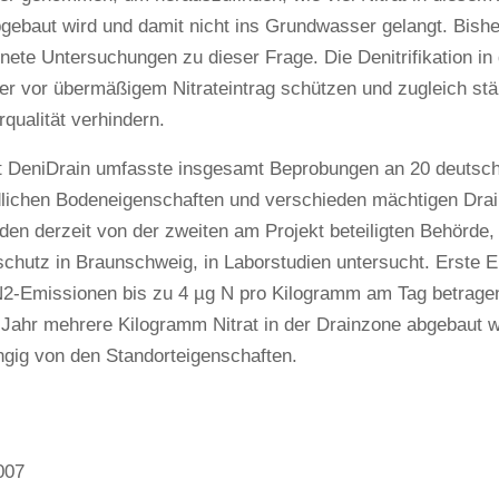
bgebaut wird und damit nicht ins Grundwasser gelangt. Bishe
ete Untersuchungen zu dieser Frage. Die Denitrifikation in
r vor übermäßigem Nitrateintrag schützen und zugleich stä
qualität verhindern.
t DeniDrain umfasste insgesamt Beprobungen an 20 deutsch
dlichen Bodeneigenschaften und verschieden mächtigen Dra
en derzeit von der zweiten am Projekt beteiligten Behörde, 
chutz in Braunschweig, in Laborstudien untersucht. Erste E
2-Emissionen bis zu 4 µg N pro Kilogramm am Tag betrage
Jahr mehrere Kilogramm Nitrat in der Drainzone abgebaut w
ngig von den Standorteigenschaften.
007