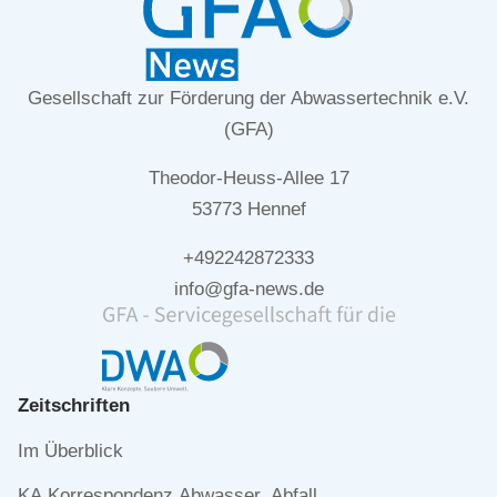
Gesellschaft zur Förderung der Abwassertechnik e.V.
(GFA)
Theodor-Heuss-Allee 17
53773 Hennef
+492242872333
info@gfa-news.de
Zeitschriften
Navigation
Im Überblick
überspringen
KA Korrespondenz Abwasser, Abfall