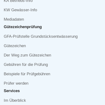
KA Betriebs-Info
KW Gewässer-Info
Mediadaten
Gütezeichen­prüfung
Navigation
GFA-Prüfstelle Grundstücksentwässerung
überspringen
Gütezeichen
Der Weg zum Gütezeichen
Gebühren für die Prüfung
Beispiele für Prüfgebühren
Prüfer werden
Services
Navigation
Im Überblick