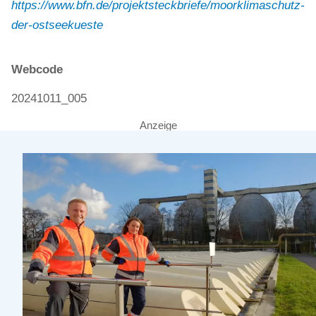
https://www.bfn.de/projektsteckbriefe/moorklimaschutz-
der-ostseekueste
Webcode
20241011_005
Anzeige