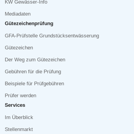
KW Gewässer-Info
Mediadaten
Gütezeichen­prüfung
Navigation
GFA-Prüfstelle Grundstücksentwässerung
überspringen
Gütezeichen
Der Weg zum Gütezeichen
Gebühren für die Prüfung
Beispiele für Prüfgebühren
Prüfer werden
Services
Navigation
Im Überblick
überspringen
Stellenmarkt