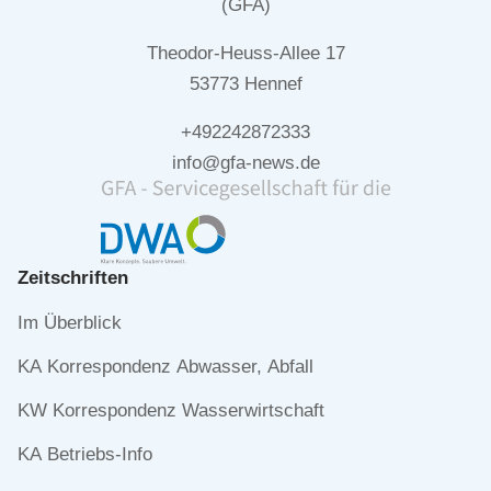
(GFA)
Theodor-Heuss-Allee 17
53773 Hennef
+492242872333
info@gfa-news.de
Zeitschriften
Navigation
Im Überblick
überspringen
KA Korrespondenz Abwasser, Abfall
KW Korrespondenz Wasserwirtschaft
KA Betriebs-Info