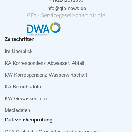
+492242872333
info@gfa-news.de
Zeitschriften
Navigation
Im Überblick
überspringen
KA Korrespondenz Abwasser, Abfall
KW Korrespondenz Wasserwirtschaft
KA Betriebs-Info
KW Gewässer-Info
Mediadaten
Gütezeichen­prüfung
Navigation
GFA-Prüfstelle Grundstücksentwässerung