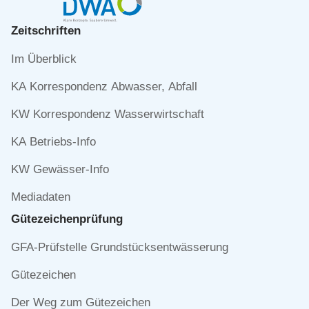
Zeitschriften
Navigation
Im Überblick
überspringen
KA Korrespondenz Abwasser, Abfall
KW Korrespondenz Wasserwirtschaft
KA Betriebs-Info
KW Gewässer-Info
Mediadaten
Gütezeichen­prüfung
Navigation
GFA-Prüfstelle Grundstücksentwässerung
überspringen
Gütezeichen
Der Weg zum Gütezeichen