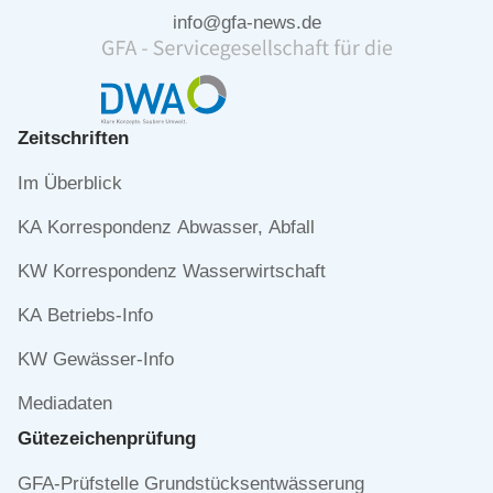
info@gfa-news.de
Zeitschriften
Navigation
Im Überblick
überspringen
KA Korrespondenz Abwasser, Abfall
KW Korrespondenz Wasserwirtschaft
KA Betriebs-Info
KW Gewässer-Info
Mediadaten
Gütezeichen­prüfung
Navigation
GFA-Prüfstelle Grundstücksentwässerung