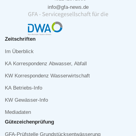
info@gfa-news.de
Zeitschriften
Navigation
Im Überblick
überspringen
KA Korrespondenz Abwasser, Abfall
KW Korrespondenz Wasserwirtschaft
KA Betriebs-Info
KW Gewässer-Info
Mediadaten
Gütezeichen­prüfung
Navigation
GFA-Prüfstelle Grundstücksentwässerung