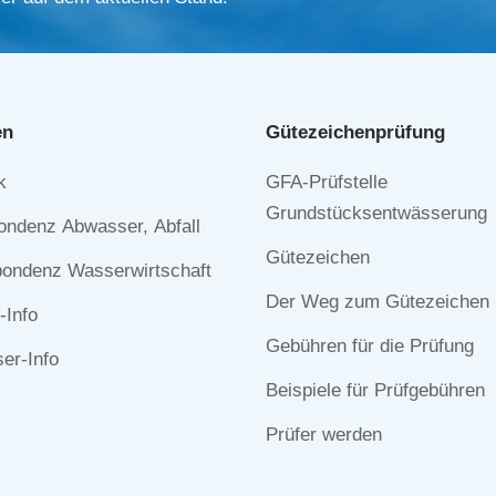
en
Gütezeichen­prüfung
Navigation
k
GFA-Prüfstelle
n
überspringen
Grundstücksentwässerung
ondenz Abwasser, Abfall
Gütezeichen
ondenz Wasserwirtschaft
Der Weg zum Gütezeichen
-Info
Gebühren für die Prüfung
r-Info
Beispiele für Prüfgebühren
Prüfer werden