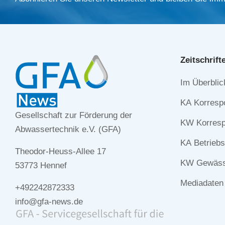
Zeitschrift
Navigation
Im Überblic
überspringe
KA Korresp
Gesellschaft zur Förderung der
KW Korresp
Abwassertechnik e.V. (GFA)
KA Betriebs
Theodor-Heuss-Allee 17
KW Gewässe
53773 Hennef
Mediadaten
+492242872333
info@gfa-news.de