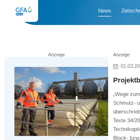
News
Zeitschr
Anzeige
Anzeige
01.03.2
Projektb
„Wege zum 
Schmutz- u
überschrie
Texte 34/20
Technikopt
Block- bzw