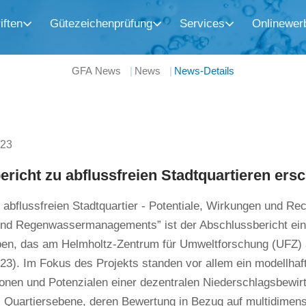
iften
Gütezeichenprüfung
Services
Onlinewer
GFA News
News
News-Details
023
ericht zu abflussfreien Stadtquartieren ers
abflussfreien Stadtquartier - Potentiale, Wirkungen und R
nd Regenwassermanagements” ist der Abschlussbericht ein
ben, das am Helmholtz-Zentrum für Umweltforschung (UFZ)
23). Im Fokus des Projekts standen vor allem ein modellhaf
ionen und Potenzialen einer dezentralen Niederschlagsbewir
. Quartiersebene, deren Bewertung in Bezug auf multidimen