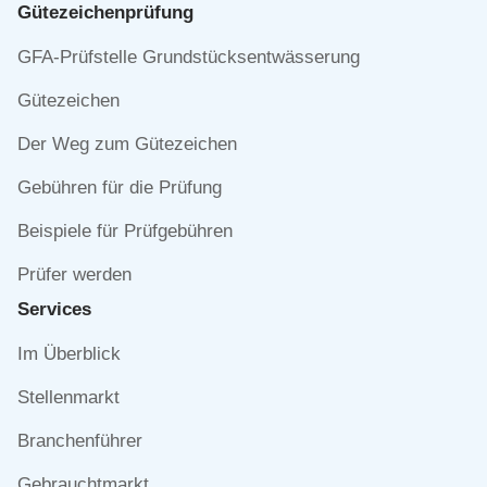
Gütezeichen­prüfung
Navigation
GFA-Prüfstelle Grundstücksentwässerung
überspringen
Gütezeichen
Der Weg zum Gütezeichen
Gebühren für die Prüfung
Beispiele für Prüfgebühren
Prüfer werden
Services
Navigation
Im Überblick
überspringen
Stellenmarkt
Branchenführer
Gebrauchtmarkt