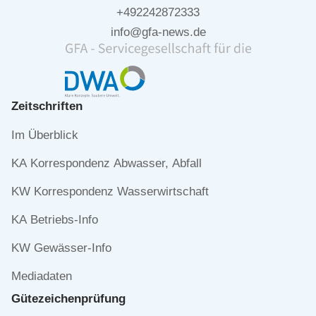
+492242872333
info@gfa-news.de
Zeitschriften
Navigation
Im Überblick
überspringen
KA Korrespondenz Abwasser, Abfall
KW Korrespondenz Wasserwirtschaft
KA Betriebs-Info
KW Gewässer-Info
Mediadaten
Gütezeichen­prüfung