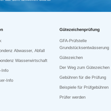
en
Gütezeichen­prüfung
Navigation
k
GFA-Prüfstelle
n
überspringen
Grundstücksentwässerung
ondenz Abwasser, Abfall
Gütezeichen
ondenz Wasserwirtschaft
Der Weg zum Gütezeichen
-Info
Gebühren für die Prüfung
r-Info
Beispiele für Prüfgebühren
Prüfer werden