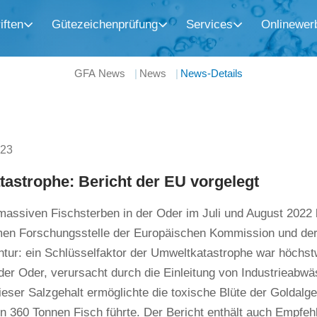
iften
Gütezeichenprüfung
Services
Onlinewer
GFA News
News
News-Details
023
tastrophe: Bericht der EU vorgelegt
ssiven Fischsterben in der Oder im Juli und August 2022 b
n Forschungsstelle der Europäischen Kommission und der
tur: ein Schlüsselfaktor der Umweltkatastrophe war höchst
der Oder, verursacht durch die Einleitung von Industrieabw
eser Salzgehalt ermöglichte die toxische Blüte der Goldal
 360 Tonnen Fisch führte. Der Bericht enthält auch Empfeh