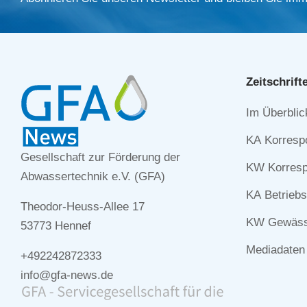
Zeitschrift
Navigation
Im Überblic
überspringe
KA Korresp
Gesellschaft zur Förderung der
KW Korresp
Abwassertechnik e.V. (GFA)
KA Betriebs
Theodor-Heuss-Allee 17
KW Gewässe
53773 Hennef
Mediadaten
+492242872333
info@gfa-news.de