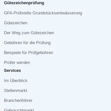
Gütezeichen­prüfung
Navigation
GFA-Prüfstelle Grundstücksentwässerung
überspringen
Gütezeichen
Der Weg zum Gütezeichen
Gebühren für die Prüfung
Beispiele für Prüfgebühren
Prüfer werden
Services
Navigation
Im Überblick
überspringen
Stellenmarkt
Branchenführer
Gebrauchtmarkt