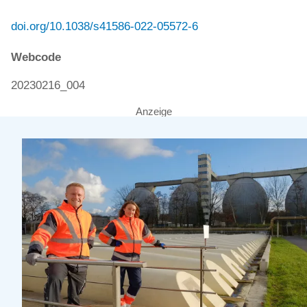
doi.org/10.1038/s41586-022-05572-6
Webcode
20230216_004
Anzeige