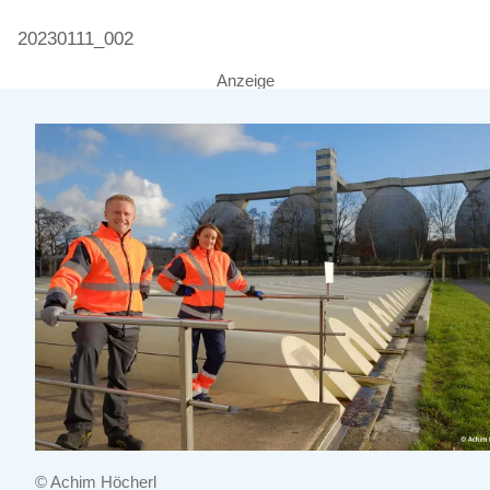
20230111_002
Anzeige
© Achim Höcherl