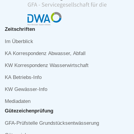
Zeitschriften
Navigation
Im Überblick
überspringen
KA Korrespondenz Abwasser, Abfall
KW Korrespondenz Wasserwirtschaft
KA Betriebs-Info
KW Gewässer-Info
Mediadaten
Gütezeichen­prüfung
Navigation
GFA-Prüfstelle Grundstücksentwässerung
überspringen