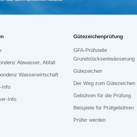
en
Gütezeichen­prüfung
Navigation
k
GFA-Prüfstelle
n
überspringen
Grundstücksentwässerung
ondenz Abwasser, Abfall
Gütezeichen
ondenz Wasserwirtschaft
Der Weg zum Gütezeichen
-Info
Gebühren für die Prüfung
r-Info
Beispiele für Prüfgebühren
Prüfer werden