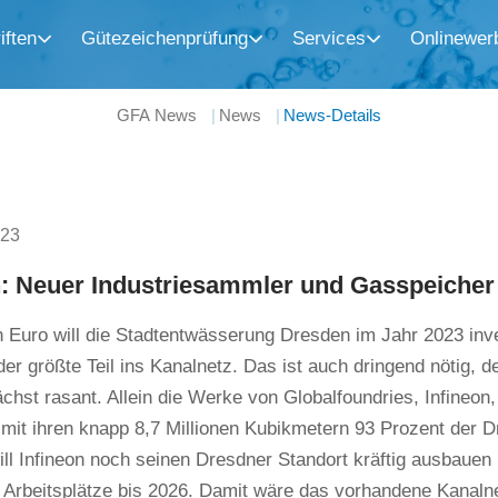
iften
Gütezeichenprüfung
Services
Onlinewer
GFA News
News
News-Details
023
: Neuer Industriesammler und Gasspeicher
n Euro will die Stadtentwässerung Dresden im Jahr 2023 inve
 der größte Teil ins Kanalnetz. Das ist auch dringend nötig, de
hst rasant. Allein die Werke von Globalfoundries, Infineon
 mit ihren knapp 8,7 Millionen Kubikmetern 93 Prozent der 
will Infineon noch seinen Dresdner Standort kräftig ausbauen
 Arbeitsplätze bis 2026. Damit wäre das vorhandene Kanalnet