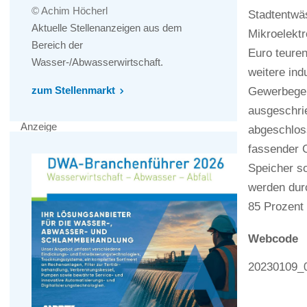
© Achim Höcherl
Stadtentwä
Aktuelle Stellenanzeigen aus dem
Mikroelektr
Bereich der
Euro teuren
Wasser-/Abwasserwirtschaft.
weitere ind
zum Stellenmarkt
Gewerbegebi
ausgeschrie
Anzeige
abgeschlos
fassender G
Speicher so
werden durc
85 Prozent 
Webcode
20230109_