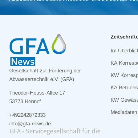
Zeitschrift
Navigation
Im Überblic
überspringe
KA Korresp
Gesellschaft zur Förderung der
KW Korresp
Abwassertechnik e.V. (GFA)
KA Betriebs
Theodor-Heuss-Allee 17
KW Gewässe
53773 Hennef
Mediadaten
+492242872333
info@gfa-news.de