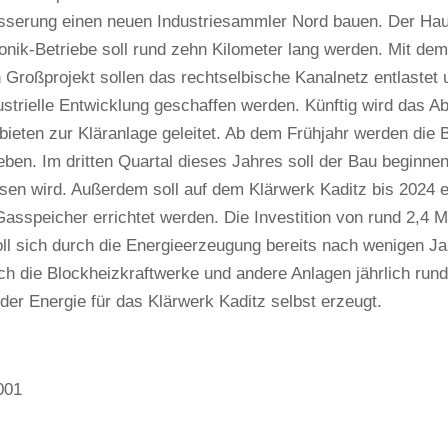
sserung einen neuen Industriesammler Nord bauen. Der Haup
onik-Betriebe soll rund zehn Kilometer lang werden. Mit de
 Großprojekt sollen das rechtselbische Kanalnetz entlastet u
ustrielle Entwicklung geschaffen werden. Künftig wird das A
eten zur Kläranlage geleitet. Ab dem Frühjahr werden die 
ben. Im dritten Quartal dieses Jahres soll der Bau beginne
sen wird. Außerdem soll auf dem Klärwerk Kaditz bis 2024 e
asspeicher errichtet werden. Die Investition von rund 2,4 M
ll sich durch die Energieerzeugung bereits nach wenigen Ja
h die Blockheizkraftwerke und andere Anlagen jährlich rund
der Energie für das Klärwerk Kaditz selbst erzeugt.
001