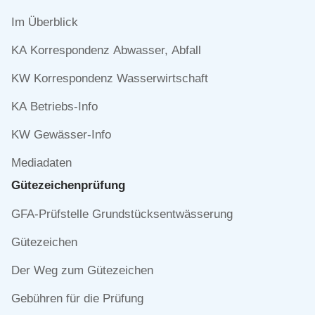
Navigation
Im Überblick
überspringen
KA Korrespondenz Abwasser, Abfall
KW Korrespondenz Wasserwirtschaft
KA Betriebs-Info
KW Gewässer-Info
Mediadaten
Gütezeichen­prüfung
Navigation
GFA-Prüfstelle Grundstücksentwässerung
überspringen
Gütezeichen
Der Weg zum Gütezeichen
Gebühren für die Prüfung