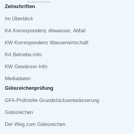
Zeitschriften
Navigation
Im Überblick
überspringen
KA Korrespondenz Abwasser, Abfall
KW Korrespondenz Wasserwirtschaft
KA Betriebs-Info
KW Gewässer-Info
Mediadaten
Gütezeichen­prüfung
Navigation
GFA-Prüfstelle Grundstücksentwässerung
überspringen
Gütezeichen
Der Weg zum Gütezeichen