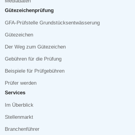
Mediadaten
Gütezeichen­prüfung
Navigation
GFA-Prüfstelle Grundstücksentwässerung
überspringen
Gütezeichen
Der Weg zum Gütezeichen
Gebühren für die Prüfung
Beispiele für Prüfgebühren
Prüfer werden
Services
Navigation
Im Überblick
überspringen
Stellenmarkt
Branchenführer