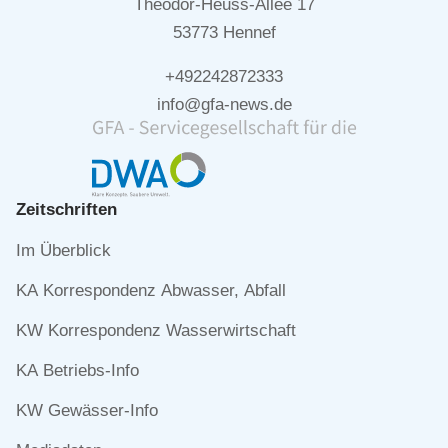
Theodor-Heuss-Allee 17
53773 Hennef
+492242872333
info@gfa-news.de
Zeitschriften
Navigation
Im Überblick
überspringen
KA Korrespondenz Abwasser, Abfall
KW Korrespondenz Wasserwirtschaft
KA Betriebs-Info
KW Gewässer-Info