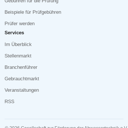
Gebühren für die Prüfung
Beispiele für Prüfgebühren
Prüfer werden
Services
Navigation
Im Überblick
überspringen
Stellenmarkt
Branchenführer
Gebrauchtmarkt
Veranstaltungen
RSS