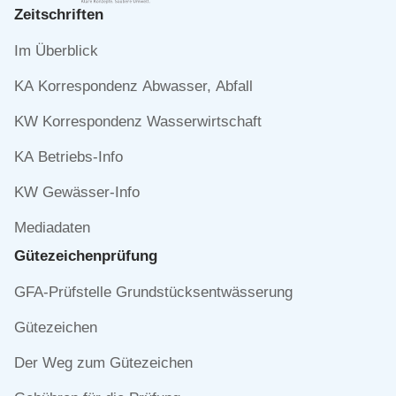
Zeitschriften
Navigation
Im Überblick
überspringen
KA Korrespondenz Abwasser, Abfall
KW Korrespondenz Wasserwirtschaft
KA Betriebs-Info
KW Gewässer-Info
Mediadaten
Gütezeichen­prüfung
Navigation
GFA-Prüfstelle Grundstücksentwässerung
überspringen
Gütezeichen
Der Weg zum Gütezeichen