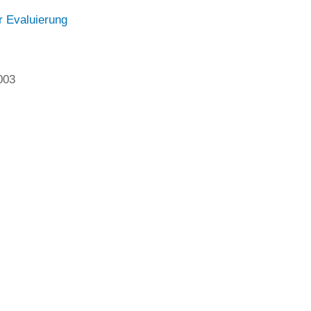
r Evaluierung
003