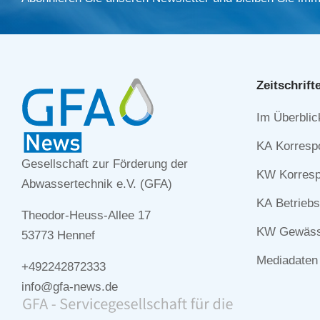
Zeitschrift
Navigation
Im Überblic
überspringe
KA Korresp
Gesellschaft zur Förderung der
KW Korresp
Abwassertechnik e.V. (GFA)
KA Betriebs
Theodor-Heuss-Allee 17
KW Gewässe
53773 Hennef
Mediadaten
+492242872333
info@gfa-news.de