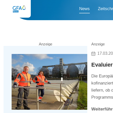
News
Zeitschr
Anzeige
Anzeige
17.03.2
Evaluie
Die Europä
kofinanzier
liefern, ob
Programms 
Weiterführ