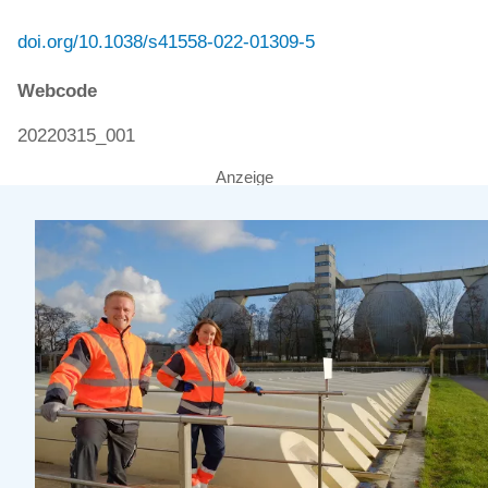
doi.org/10.1038/s41558-022-01309-5
Webcode
20220315_001
Anzeige