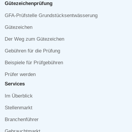
Gütezeichen­prüfung
Navigation
GFA-Prüfstelle Grundstücksentwässerung
überspringen
Gütezeichen
Der Weg zum Gütezeichen
Gebühren für die Prüfung
Beispiele für Prüfgebühren
Prüfer werden
Services
Navigation
Im Überblick
überspringen
Stellenmarkt
Branchenführer
Gebrauchtmarkt