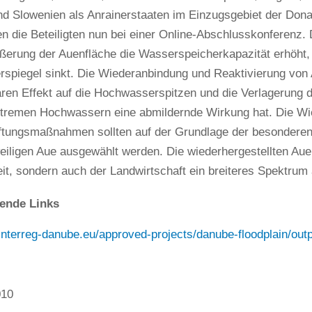
d Slowenien als Anrainerstaaten im Einzugsgebiet der Dona
en die Beteiligten nun bei einer Online-Abschlusskonferenz.
ößerung der Auenfläche die Wasserspeicherkapazität erhöht,
spiegel sinkt. Die Wiederanbindung und Reaktivierung von 
ren Effekt auf die Hochwasserspitzen und die Verlagerung
xtremen Hochwassern eine abmildernde Wirkung hat. Die Wi
ftungsmaßnahmen sollten auf der Grundlage der besonderen
eiligen Aue ausgewählt werden. Die wiederhergestellten Auen
eit, sondern auch der Landwirtschaft ein breiteres Spektru
ende Links
interreg-danube.eu/approved-projects/danube-floodplain/out
010