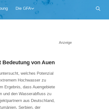
bung
Die GFA
Anzeige
ht Bedeutung von Auen
untersucht, welches Potenzial
n extremem Hochwasser zu
em Ergebnis, dass Auengebiete
en und den Wasserabfluss zu
ojektpartnern aus Deutschland,
Rumänien, Serbien, der