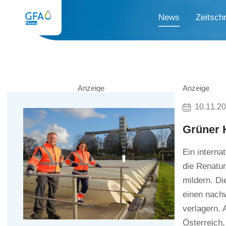
News
Zeitschr
Anzeige
Anzeige
10.11.2
Grüner 
Ein interna
die Renatu
mildern. D
einen nach
verlagern. 
Österreich,