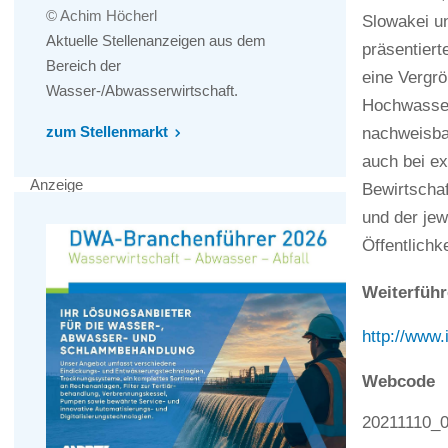
© Achim Höcherl
Slowakei un
Aktuelle Stellenanzeigen aus dem
präsentiert
Bereich der
eine Vergr
Wasser-/Abwasserwirtschaft.
Hochwasser
zum Stellenmarkt
nachweisba
auch bei e
Anzeige
Bewirtscha
und der jew
Öffentlichk
Weiterführ
http://www.
Webcode
20211110_