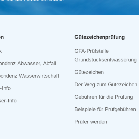
en
Gütezeichen­prüfung
Navigation
k
GFA-Prüfstelle
n
überspringen
Grundstücksentwässerung
ondenz Abwasser, Abfall
Gütezeichen
ondenz Wasserwirtschaft
Der Weg zum Gütezeichen
-Info
Gebühren für die Prüfung
r-Info
Beispiele für Prüfgebühren
Prüfer werden