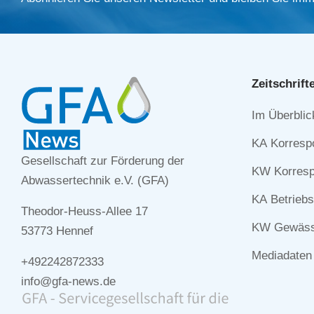
Zeitschrift
Navigation
Im Überblic
überspringe
KA Korresp
Gesellschaft zur Förderung der
KW Korresp
Abwassertechnik e.V. (GFA)
KA Betriebs
Theodor-Heuss-Allee 17
KW Gewässe
53773 Hennef
Mediadaten
+492242872333
info@gfa-news.de