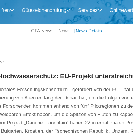
iften
Gütezeichenprüfung
Services
Onlinewer
GFA News
News
News-Details
021
Hochwasserschutz: EU-Projekt unterstreic
tionales Forschungskonsortium - gefördert von der EU - hat 
rierung von Auen entlang der Donau hat, um die Folgen vo
ie Forschenden kommen anhand von fünf Pilotregionen zu d
weisbaren Effekt haben, um die Spitzen von Fluten zu kapp
Am Projekt „Danube Floodplain” haben 22 internationalen Pr
 Bulgarien, Kroatien, der Tschechischen Republik, Ungarn, 