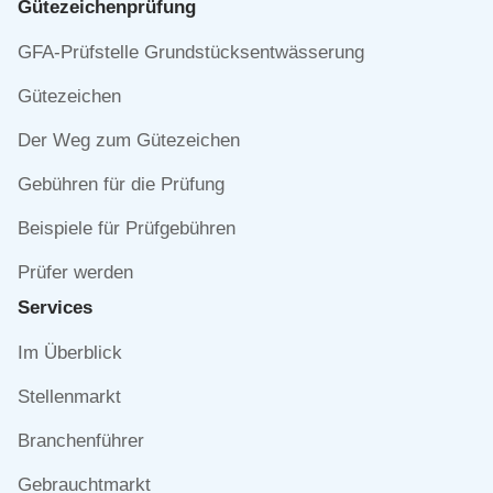
Gütezeichen­prüfung
Navigation
GFA-Prüfstelle Grundstücksentwässerung
überspringen
Gütezeichen
Der Weg zum Gütezeichen
Gebühren für die Prüfung
Beispiele für Prüfgebühren
Prüfer werden
Services
Navigation
Im Überblick
überspringen
Stellenmarkt
Branchenführer
Gebrauchtmarkt