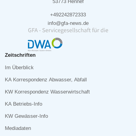
53773 Hennef
+492242872333
info@gfa-news.de
Zeitschriften
Navigation
Im Überblick
überspringen
KA Korrespondenz Abwasser, Abfall
KW Korrespondenz Wasserwirtschaft
KA Betriebs-Info
KW Gewässer-Info
Mediadaten