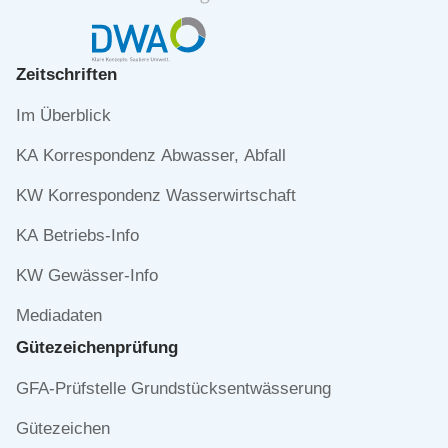
Zeitschriften
Navigation
Im Überblick
überspringen
KA Korrespondenz Abwasser, Abfall
KW Korrespondenz Wasserwirtschaft
KA Betriebs-Info
KW Gewässer-Info
Mediadaten
Gütezeichen­prüfung
Navigation
GFA-Prüfstelle Grundstücksentwässerung
überspringen
Gütezeichen