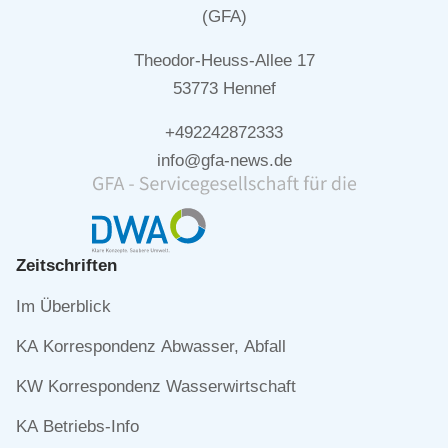
(GFA)
Theodor-Heuss-Allee 17
53773 Hennef
+492242872333
info@gfa-news.de
Zeitschriften
Navigation
Im Überblick
überspringen
KA Korrespondenz Abwasser, Abfall
KW Korrespondenz Wasserwirtschaft
KA Betriebs-Info