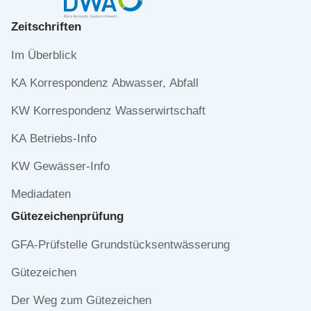
Zeitschriften
Navigation
Im Überblick
überspringen
KA Korrespondenz Abwasser, Abfall
KW Korrespondenz Wasserwirtschaft
KA Betriebs-Info
KW Gewässer-Info
Mediadaten
Gütezeichen­prüfung
Navigation
GFA-Prüfstelle Grundstücksentwässerung
überspringen
Gütezeichen
Der Weg zum Gütezeichen