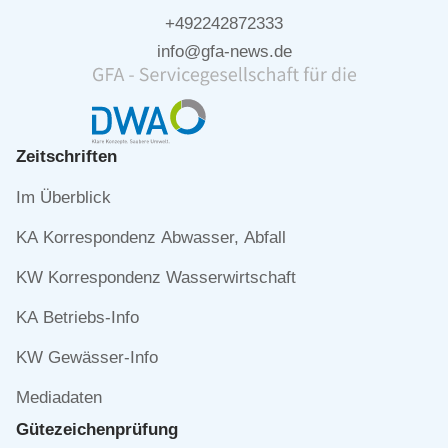
+492242872333
info@gfa-news.de
Zeitschriften
Navigation
Im Überblick
überspringen
KA Korrespondenz Abwasser, Abfall
KW Korrespondenz Wasserwirtschaft
KA Betriebs-Info
KW Gewässer-Info
Mediadaten
Gütezeichen­prüfung